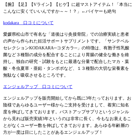
【腕】【足】【Vライン】【ヒゲ】に超マストアイテム！「本当に
こんなに安くていいんですか～～！？」←バイヤーも絶句
kodakara 口コミについて
愛媛県松山市で有名な「道後はり灸接骨院」での治療実績と患者
の声から作られた妊活サポートサプリメントです。「サンテベル
セレクションKODAKARA─コダカラ─」の特徴は、有胞子性乳酸
菌など３種類の成分を配合することにより胃腸の健全な働きを維
持し、独自の研究・試験をもとに最適な分量で配合したマカ・葉
酸・冬虫夏草・亜鉛・タンポポなど、１３種類の大切な栄養素を
無駄なく吸収させるところです。
エンジェルアップ 口コミについて
エンジェルアップを販売開始してから既に3年たっております。お
陰様であらゆるユーザー様からご支持を受けまして、着実に知名
度を伸ばしてきております。バストアップサプリというジャンル
から見れば販売実績3年というのは非常に長く、今もなお衰えるこ
とがなくユーザー数を伸ばしてきております。あらゆる年齢層の
方が一度は目にしたことがあるエンジェルアップ！