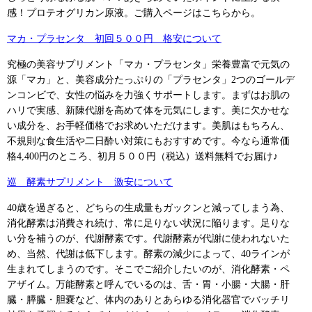
感！プロテオグリカン原液。ご購入ページはこちらから。
マカ・プラセンタ 初回５００円 格安について
究極の美容サプリメント「マカ・プラセンタ」栄養豊富で元気の
源「マカ」と、美容成分たっぷりの「プラセンタ」2つのゴールデ
ンコンビで、女性の悩みを力強くサポートします。まずはお肌の
ハリで実感、新陳代謝を高めて体を元気にします。美に欠かせな
い成分を、お手軽価格でお求めいただけます。美肌はもちろん、
不規則な食生活や二日酔い対策にもおすすめです。今なら通常価
格4,400円のところ、初月５００円（税込）送料無料でお届け♪
巡 酵素サプリメント 激安について
40歳を過ぎると、どちらの生成量もガックンと減ってしまう為、
消化酵素は消費され続け、常に足りない状況に陥ります。足りな
い分を補うのが、代謝酵素です。代謝酵素が代謝に使われないた
め、当然、代謝は低下します。酵素の減少によって、40ラインが
生まれてしまうのです。そこでご紹介したいのが、消化酵素・ペ
アザイム。万能酵素と呼んでいるのは、舌・胃・小腸・大腸・肝
臓・膵臓・胆嚢など、体内のありとあらゆる消化器官でバッチリ