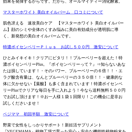
効果を発揮するからです。だから、オールマイティー消化酵素。
マスターホワイト 美白オイルバーム 口コミについて
肌色冴える 速攻美白ケア 【マスターホワイト 美白オイルバー
ム】顔のシミや全体のくすみ悩みに美白有効成分が透明肌に導
く、新発想の美白オイルバームです。
特濃ボイセンベリーＰｌｕｓ お試し５００円 激安について
ひとみイキイキ！クリアにピタリ！！ブルーベリーを超えた！特
濃ボイセンベリーPlus。『ボイセンベリーって？』⇒知らないあな
たは損しています！・そのパワー、ブルーベリーの６倍！！・エ
ラグ酸含有量は、なんとブルーベリーの３５０倍！！・健康的な
体に欠かせない【葉酸】も多く含まれています！特濃ボイセンベ
リーPlusでクリアな毎日を手に入れよう！今なら送料無料５００円
でお試し頂けます！※お一人様１袋１回限り！この機会に是非お
試しくださいませ！
ベジママ 初回半額 激安について
野菜で女性をしっかりサポート！新妊活サプリメント
『VEGEMAMA』植物工場で育った安心・安全な機能性植物粉末を