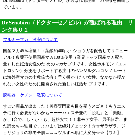
Dr.Senobiru（ドクターセノビル）が選ばれる理由 の特徴を掲載し
ています。
Dr.Senobiru（ドクターセノビル）が選ばれる理由 リ
ンク集０１
フルミーマカ 激安について
国産マカ45％増量！＋葉酸約400μg・ショウガを配合してリニュー
アル！農薬不使用国産マカ100％使用（業界トップ国産マカ配合
量）した妊活女性のた めのマカサプリです。女性ホルモン（エス
トロゲン）分泌をサポートする注目のベンジルグルコシノ レート
は海外産マカの十数倍含有！早く授かりたい女性、なかなか授か
れない女性のために開発された新しい妊活サ プリです。
脱毛器 ケノン 激安について
すごい商品が出ました！美容専門家も目を疑うスゴさ！もうエス
テに行く必要がないかもーーー♪♪エステ並の「脱毛」と「美顔」
が、1台で、し・か・も、超格安で！！非モテ女子、男子諸君、ま
だ諦めちゃ駄目ですよ♪♪まずは絶対チェック！☆☆ザラザラ、ジ
ョリジョリの非モテ肌→→→ツルすべ肌に大変身☆☆【ワキ】