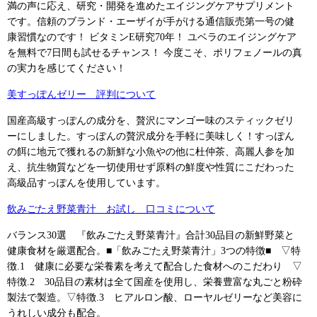
満の声に応え、研究・開発を進めたエイジングケアサプリメント
です。信頼のブランド・エーザイが手がける通信販売第一号の健
康習慣なのです！ ビタミンE研究70年！ ユベラのエイジングケア
を無料で7日間も試せるチャンス！ 今度こそ、ポリフェノールの真
の実力を感じてください！
美すっぽんゼリー 評判について
国産高級すっぽんの成分を、贅沢にマンゴー味のスティックゼリ
ーにしました。すっぽんの贅沢成分を手軽に美味しく！すっぽん
の餌に地元で獲れるの新鮮な小魚やの他に杜仲茶、高麗人参を加
え、抗生物質などを一切使用せず原料の鮮度や性質にこだわった
高級品すっぽんを使用しています。
飲みごたえ野菜青汁 お試し 口コミについて
バランス30選 『飲みごたえ野菜青汁』合計30品目の新鮮野菜と
健康食材を厳選配合。■「飲みごたえ野菜青汁」3つの特徴■ ▽特
徴.1 健康に必要な栄養素を考えて配合した食材へのこだわり ▽
特徴.2 30品目の素材は全て国産を使用し、栄養豊富な丸ごと粉砕
製法で製造。▽特徴.3 ヒアルロン酸、ローヤルゼリーなど美容に
うれしい成分も配合。