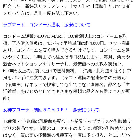
配合した、新妊活サプリメント。【マカ】や【葉酸】だけではダ
メだった方は、是非一度お試し下さい。
ラブマート コンドーム通販 激安について
コンドーム通販のLOVE MART。100種類以上のコンドームを取
扱。平均購入個数は、4.37箱で平均単価は約4,800円。セット商品
あり。コンドームを安く購入できるだけでなく、コンドームを選
びやすく工夫。14時までの注文は即日発送します。毎月、薬局や
競合ネットショップをリサーチし、最安値への挑戦を実施中。
6,000円以上のお買い上げで送料無料。（沖縄・北海道を除く）中
身をバレずに注文できます。（ヤマト運輸の配達伝票の発送元
（依頼主）はネットで検索しても出てこない倉庫名。品名も「生
活雑貨」をはじめとしてさまざまな種類の品名から選ぶことが可
能）
女神フローラ 初回５０％ＯＦＦ 激安について
17種類・1.7兆個の乳酸菌を配合した業界トップクラスの乳酸菌サ
プリの製品です。市販のヨーグルトのように1種類の乳酸菌だけで
はなく、質の高い多種類の乳酸菌を一度に多く摂ることにこだわ