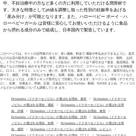
中、不妊治療中の方など多くの方に利用していただける潤滑材で
す。大きな特徴としてph値を調整し狙った性別の妊娠率をあげる
「産み分け」が可能となります。また、ハローベビー ボーイ・ハ
ローベビーガール は皆様に安心してお使いいただけるように食品
から摂れる成分のみで組成し、日本国内で製造しています。
このページでは、サイトの訪問者の方々が、安い価格、料金で 通販や申込みができるように、楽天
などのお店の販売店を調べ 、激安、格安、最安値、送料無料で購入できるかどうか、無料、 お試
し、トライアルキット、トライアルセットがあるか、ポイ ントは？値引きは？返金、返品保証、保
障は？などの情報を 紹介する予定です。公式サイトやブログ、コマーシャル、ＣＭ などを情報源
に、口コミ、クチコミ、レビュー、使い方、使用 方法、選び方、やり方、飲み方、服用方法などを
調べて、感想、 評価、評判などを参考に、効果、効能、結果、成果、メリット、 デメリットなど、
ケースによっては、人気ランキング形式など で比較していきます。オークション情報（ヤフオクな
ど）、在庫、 在庫あり、即納、正規、正規品かどうかYouTube、動画、NAVER まとめ、アットコス
メなどからの情報についても調査していき ます。
Dr.Senobiru（ドクターセノビル）が選ばれる理由 激安
/
Dr.Senobiru（ドクターセ
ノビル）が選ばれる理由 通販
/
Dr.Senobiru（ドクターセノビル）が選ばれる理
由 評価
/
Dr.Senobiru（ドクターセノビル）が選ばれる理由 格安
/
Dr.Senobiru（ドクターセノビル）が選ばれる理由 評判
/
Dr.Senobiru（ドクターセ
ノビル）が選ばれる理由 効果
/
Dr.Senobiru（ドクターセノビル）が選ばれる理
由 感想
/
Dr.Senobiru（ドクターセノビル）が選ばれる理由 レビュー
/
Dr.Senobiru（ドクターセノビル）が選ばれる理由 口コミ
/
Dr.Senobiru（ドクター