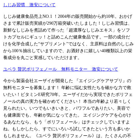
しじみ習慣 激安について
しじみ健康食品売上NO.1 ！2004年の販売開始から約10年。おかげ
さまで累計販売実績が290万箱突破いたしました！しじみ習慣は、
新鮮なしじみを煮詰めて作った「超濃厚なしじみエキス」をソフ
トカプセルにギュッ！と詰めこんだ健康食品です。一部の成分だ
けを化学合成した“サプリメント”ではなく、主原料は自然のしじみ
から100％抽出していますので、お酒好きに嬉しい40種類以上の栄
養成分を丸ごと実感していただけます。
ユベラ 贅沢ポリフェノール 無料モニター 激安について
今から製薬会社エーザイが開発した 『エイジングケアサプリ』の
無料モニターを募集します！ 年齢に悩む女性たちを確かな力で救
いたい！ビタミンE研究70年。エーザイだから実現できたポリフェ
ノールの真の実力を確かめてください！ 本当の年齢より若々しく
見られたい。いつでもいきいきと、パワフルでありたい。美容で
も健康面でも、年齢が気になってきた。 エイジングケアを心がけ
るあなたなら、もう「ポリフェノール」はチェックしていますよ
ね。もしかしたら、すでにいろいろ試してきたという方も多いか
もしれません。《ユベラ 贅沢ポリフェノール》は、たくさんの不