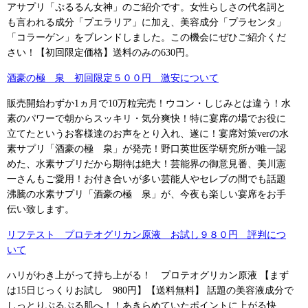
アサプリ「ぷるるん女神」のご紹介です。女性らしさの代名詞と
も言われる成分「プエラリア」に加え、美容成分「プラセンタ」
「コラーゲン」をブレンドしました。この機会にぜひご紹介くだ
さい！【初回限定価格】送料のみの630円。
酒豪の極 泉 初回限定５００円 激安について
販売開始わずか1ヵ月で10万粒完売！ウコン・しじみとは違う！水
素のパワーで朝からスッキリ・気分爽快！特に宴席の場でお役に
立てたというお客様達のお声をとり入れ、遂に！宴席対策verの水
素サプリ「酒豪の極 泉」が発売！野口英世医学研究所が唯一認
めた、水素サプリだから期待は絶大！芸能界の御意見番、美川憲
一さんもご愛用！お付き合いが多い芸能人やセレブの間でも話題
沸騰の水素サプリ「酒豪の極 泉」が、今夜も楽しい宴席をお手
伝い致します。
リフテスト プロテオグリカン原液 お試し９８０円 評判につ
いて
ハリがわき上がって持ち上がる！ プロテオグリカン原液 【まず
は15日じっくりお試し 980円】【送料無料】 話題の美容液成分で
しっとりぷるぷる肌へ！！あきらめていたポイントに上がる快