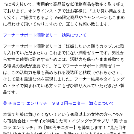
当に考え抜いて、実用的で高品質な低価格商品を数多く取り揃え
ております。オンラインストアではお客様に 『より良い商品をよ
り安く』ご提供できるよう Web限定商品やキャンペーンもこまめ
に行わせて頂いておりますので、宜しくお願い致します。
フーナーサポート潤滑ゼリー 効果について
フーナーサポート潤滑ゼリーは「妊娠したいと願うカップルに取
り入れていただきたい」これまでにない潤滑ゼリーです。男性か
ら女性に確実に到達するためには、活動力を保ったまま移動でき
る環境の形成が重要です。そこでフーナーサポート潤滑ゼリー
は、この活動力を最も高められる浸透圧と粘度（やわらかさ）、
そして最も最適なphを実現しました。フーナー結果やタイミング
のトライで悩まれている方々にもぜひ取り入れていただきたい製
品です。
美 チョコラ エンリッチ ９８０円モニター 激安について
本気で年齢に負けたくない！という40歳以上の女性の方へ “今か
ら”製薬会社エーザイが開発した高エイジングケアサプリ『美 チョ
コラ エンリッチ』の【980円モニター】を募集します！ “見た目年