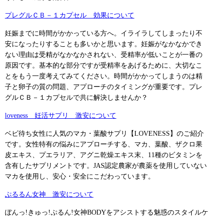
プレグルＣＢ－１カプセル 効果について
妊娠までに時間がかかっている方へ。イライラしてしまったり不
安になったりすることも多いかと思います。妊娠がなかなかでき
ない理由は受精がなかなかされない、受精率が低いことが一番の
原因です。基本的な部分ですが受精率をあげるために、大切なこ
とをもう一度考えてみてください。時間がかかってしまうのは精
子と卵子の質の問題、アプローチのタイミングが重要です。プレ
グルＣＢ－１カプセルで共に解決しませんか？
loveness 妊活サプリ 激安について
ベビ待ち女性に人気のマカ・葉酸サプリ【LOVENESS】のご紹介
です。女性特有の悩みにアプローチする、マカ、葉酸、ザクロ果
皮エキス、プエラリア、アグニ乾燥エキス末、11種のビタミンを
含有したサプリメントです。JAS認定農家が農薬を使用していない
マカを使用し、安心・安全にこだわっています。
ぷるるん女神 激安について
ぼんっ!きゅっ!ぷるん!女神BODYをアシストする魅惑のスタイルケ