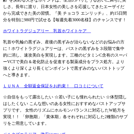
齢”を決める大きなポイントは、生活のハリとうるおいに満ちた美
しさ。長年に渡り、日本女性の美しさを応援してきたエーザイだ
から完成できた美の習慣。『美 チョコラ エンリッチ』、約15日間
分を特別に980円で試せる【毎週先着3000名様】のチャンスです！
ホワイトラグジュアリー 乳首ホワイトケア
乳首や乳輪の黒ずみ、産後の黒ずみが治らないなどのお悩みの方
に！ホワイトラグジュアリーは、バストの黒ずみを３段階で集中
的に消し、速攻美白を実現します。三種のビタミンC含有のスーパ
ーVCTで美白＆老化防止を促進する製薬成分をプラス処方。より
強くより深くより長くピンポイントで黒ずみのないバストトップ
へと導きます。
ＬＵＮＡ 全額返金保証をお約束！ 口コミについて
☆自信をもって露出したい ☆若い子にも憧れられたい ☆体型隠し
はしたくない こんな想いのある女性におすすめなバストアップサ
プリです。 女性のリズムにホルモンバランスに対応したW処方を
実現！！ 「卵胞期」「黄体期」各それぞれに対応した2種類のサプ
リをご用意しています。