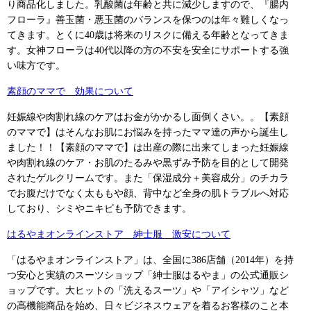
り商品化しました。乳酸菌は年齢と共に減少しますので、『腸内
フローラ』善玉菌・悪玉菌のバランスを保つのは年々難しくなっ
てきます。とくに40歳は将来のリスクに備える年齢となってきま
す。女神フローラは40代以降の方の不安を安全にサポートする強
い味方です。
素顔のママで 効果について
妊娠線や肉割れ線のケアはお金がかかるし面倒くさい。。【素顔
のママで】はそんなお肌にお悩みを持ったママ達の声から誕生し
ました！！【素顔のママで】は出産の際に出来てしまった妊娠線
や肉割れ線のケア・お肌のたるみや黒ずみ予防を目的として開発
されたゲルクリームです。また「保湿成分＋美容成分」のチカラ
でお腹だけでなく太ももや顔、背中など全身の肌トラブルへ対応
しており、シミやニキビも予防できます。
はるやまオンラインストア 紳士服 激安について
「はるやまオンラインストア」は、全国に386店舗（2014年）を持
つ安心と実績のスーツショップ「紳士服はるやま」の公式通販シ
ョップです。大ヒットの「洗えるスーツ」や「アイシャツ」など
の高機能商品を始め、日々ビジネスウェアを着るお客様のこと本