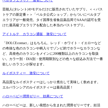
ベルタプエラリア 激安について
芸能人(タレント)やモデルだけに販売されていたサプリ。＜＜バス
トケアの新定番＞＞「ベルタ公式ショップ」からついにベルタプ
エラリアが一般発売。タイ国厚生省食品薬品局でAAAの認可を受
けた最高級プエラリアを配合した本当のバストサプリ。
アイトルテ カラコン通販 激安について
「DOLCEcontact」はもちろん、レッド・ホワイト・イエローなど
の奇抜な色のカラコンや柄入りでゾンビ的でホラーなカラコンな
ど、高発色のカラコンをメインに200種類以上のカラコンを取扱
い。カラー別・DIA別・使用期限別などの色々な絞込み方法で一番
欲しいカラコンが探せます。
ルイボスティー 激安について
高品質なルイボスティーはしっかり煮出して美味しく飲めます。
エルバランシアのルイボスティーは最高品質！
ハローベビー潤滑ゼリー 効果について
ハローベビーは、新しい発想から生まれた潤滑ゼリーです。妊活